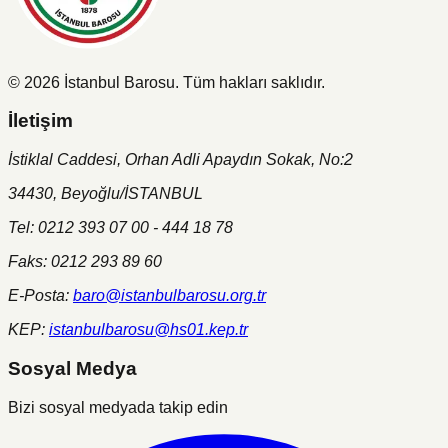
©
2026
İstanbul Barosu.
Tüm hakları saklıdır.
İletişim
İstiklal Caddesi, Orhan Adli Apaydın Sokak, No:2
34430, Beyoğlu/İSTANBUL
Tel: 0212 393 07 00 - 444 18 78
Faks: 0212 293 89 60
E-Posta:
baro@istanbulbarosu.org.tr
KEP:
istanbulbarosu@hs01.kep.tr
Sosyal Medya
Bizi sosyal medyada takip edin