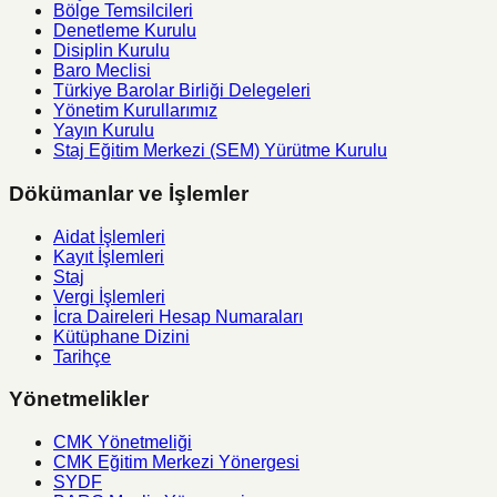
Bölge Temsilcileri
Denetleme Kurulu
Disiplin Kurulu
Baro Meclisi
Türkiye Barolar Birliği Delegeleri
Yönetim Kurullarımız
Yayın Kurulu
Staj Eğitim Merkezi (SEM) Yürütme Kurulu
Dökümanlar ve İşlemler
Aidat İşlemleri
Kayıt İşlemleri
Staj
Vergi İşlemleri
İcra Daireleri Hesap Numaraları
Kütüphane Dizini
Tarihçe
Yönetmelikler
CMK Yönetmeliği
CMK Eğitim Merkezi Yönergesi
SYDF