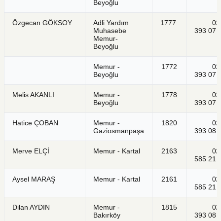
Beyoğlu
Özgecan GÖKSOY
Adli Yardım
1777
021
Muhasebe
393 07 
Memur-
Beyoğlu
Memur -
1772
021
Beyoğlu
393 07 
Melis AKANLI
Memur -
1778
021
Beyoğlu
393 07 
Hatice ÇOBAN
Memur -
1820
021
Gaziosmanpaşa
393 08 
Merve ELÇİ
Memur - Kartal
2163
021
585 21 
Aysel MARAŞ
Memur - Kartal
2161
021
585 21 
Dilan AYDIN
Memur -
1815
021
Bakırköy
393 08 