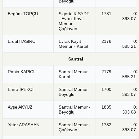
Beyoğlu
Begüm TOPÇU
Sigorta & SYDF
1781
021
- Evrak Kayıt
393 07 
Memur -
Çağlayan
Erdal HASIRCI
Evrak Kayıt
2178
021
Memur - Kartal
585 21 
Santral
Rabia KAPICI
Santral Memur -
2179
021
Kartal
585 21 
Emra İPEKÇİ
Santral Memur -
1700
021
Beyoğlu
393 07 
Ayşe AKYUZ
Santral Memur -
1835
021
Beyoğlu
393 08 
Yeter ARASHAN
Santral Memur -
1782
021
Çağlayan
393 07 