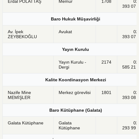
Erdal POLATTAŞ
Memur
1708
021
393 07 
Baro Hukuk Müşavirliği
Av. İpek
Avukat
021
ZEYBEKOĞLU
393 07 
Yayın Kurulu
Yayın Kurulu -
2174
021
Dergi
585 21 
Kalite Koordinasyon Merkezi
Nazife Mine
Merkez görevlisi
1801
021
MEMİŞLER
393 08 
Baro Kütüphane (Galata)
Galata Kütüphane
Galata
021
Kütüphane
293 99 