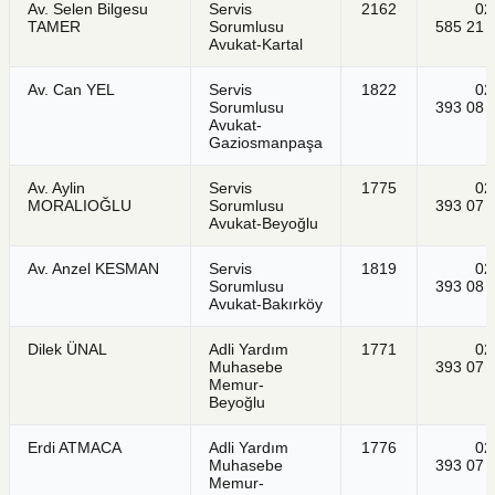
Av. Selen Bilgesu
Servis
2162
021
TAMER
Sorumlusu
585 21 
Avukat-Kartal
Av. Can YEL
Servis
1822
021
Sorumlusu
393 08 
Avukat-
Gaziosmanpaşa
Av. Aylin
Servis
1775
021
MORALIOĞLU
Sorumlusu
393 07 
Avukat-Beyoğlu
Av. Anzel KESMAN
Servis
1819
021
Sorumlusu
393 08 
Avukat-Bakırköy
Dilek ÜNAL
Adli Yardım
1771
021
Muhasebe
393 07 
Memur-
Beyoğlu
Erdi ATMACA
Adli Yardım
1776
021
Muhasebe
393 07 
Memur-