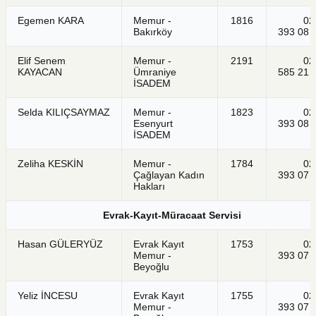
Egemen KARA
Memur -
1816
021
Bakırköy
393 08 
Elif Senem
Memur -
2191
021
KAYACAN
Ümraniye
585 21 
İSADEM
Selda KILIÇSAYMAZ
Memur -
1823
021
Esenyurt
393 08 
İSADEM
Zeliha KESKİN
Memur -
1784
021
Çağlayan Kadın
393 07 
Hakları
Evrak-Kayıt-Müracaat Servisi
Hasan GÜLERYÜZ
Evrak Kayıt
1753
021
Memur -
393 07 
Beyoğlu
Yeliz İNCESU
Evrak Kayıt
1755
021
Memur -
393 07 