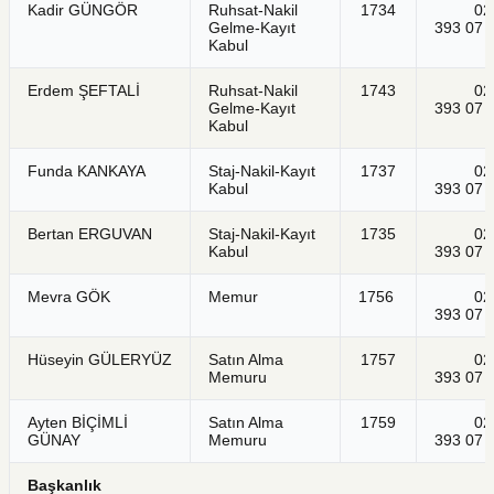
Kadir GÜNGÖR
Ruhsat-Nakil
1734
021
Gelme-Kayıt
393 07 
Kabul
Erdem ŞEFTALİ
Ruhsat-Nakil
1743
021
Gelme-Kayıt
393 07 
Kabul
Funda KANKAYA
Staj-Nakil-Kayıt
1737
021
Kabul
393 07 
Bertan ERGUVAN
Staj-Nakil-Kayıt
1735
021
Kabul
393 07 
Mevra GÖK
Memur
1756
021
393 07 
Hüseyin GÜLERYÜZ
Satın Alma
1757
021
Memuru
393 07 
Ayten BİÇİMLİ
Satın Alma
1759
021
GÜNAY
Memuru
393 07 
Başkanlık