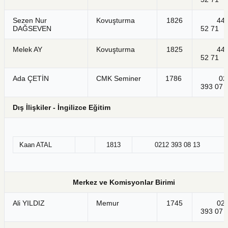
Sezen Nur
Kovuşturma
1826
44
DAĞSEVEN
52 71
Melek AY
Kovuşturma
1825
44
52 71
Ada ÇETİN
CMK Seminer
1786
021
393 07 
Dış İlişkiler - İngilizce Eğitim
Kaan ATAL
1813
0212 393 08 13
Merkez ve Komisyonlar Birimi
Ali YILDIZ
Memur
1745
021
393 07 