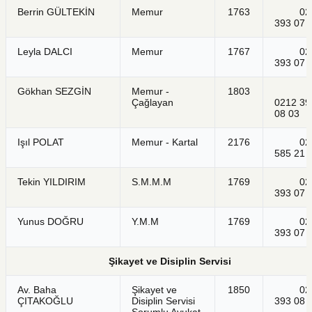
Berrin GÜLTEKİN
Memur
1763
021
393 07 
Leyla DALCI
Memur
1767
021
393 07 
Gökhan SEZGİN
Memur -
1803
Çağlayan
0212 39
08 03
Işıl POLAT
Memur - Kartal
2176
021
585 21 
Tekin YILDIRIM
S.M.M.M
1769
021
393 07 
Yunus DOĞRU
Y.M.M
1769
021
393 07 
Şikayet ve Disiplin Servisi
Av. Baha
Şikayet ve
1850
021
ÇITAKOĞLU
Disiplin Servisi
393 08 
Sorumlu Avukat