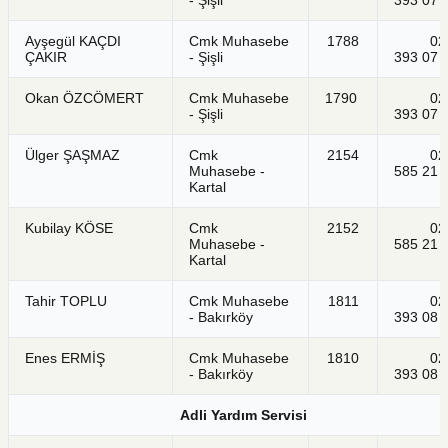
Ayşegül KAÇDI
Cmk Muhasebe
1788
021
ÇAKIR
- Şişli
393 07 
Okan ÖZCÖMERT
Cmk Muhasebe
1790
021
- Şişli
393 07 
Ülger ŞAŞMAZ
Cmk
2154
021
Muhasebe -
585 21 
Kartal
Kubilay KÖSE
Cmk
2152
021
Muhasebe -
585 21 
Kartal
Tahir TOPLU
Cmk Muhasebe
1811
021
- Bakırköy
393 08 
Enes ERMİŞ
Cmk Muhasebe
1810
021
- Bakırköy
393 08 
Adli Yardım Servisi