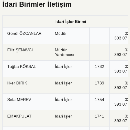
İdari Birimler İletişim
İdari İşler Birimi
Gönül ÖZCANLAR
Müdür
021
393 07 
Filiz ŞENAVCI
Müdür
021
Yardımcısı
393 07 
Tuğba KÖKSAL
İdari İşler
1732
021
393 07 
İlker DİRİK
İdari İşler
1739
021
393 07 
Sefa MEREV
İdari İşler
1754
021
393 07 
Elif AKPULAT
İdari İşler
1741
021
393 07 