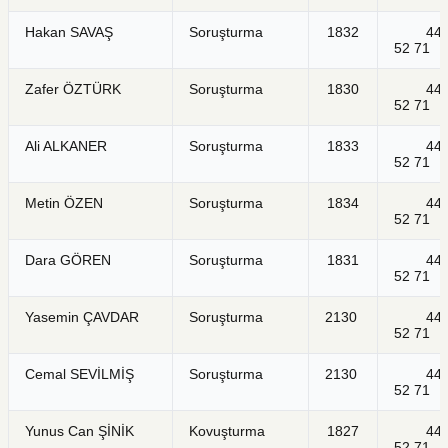
Hakan SAVAŞ
Soruşturma
1832
44
52 71
Zafer ÖZTÜRK
Soruşturma
1830
44
52 71
Ali ALKANER
Soruşturma
1833
44
52 71
Metin ÖZEN
Soruşturma
1834
44
52 71
Dara GÖREN
Soruşturma
1831
44
52 71
Yasemin ÇAVDAR
Soruşturma
2130
44
52 71
Cemal SEVİLMİŞ
Soruşturma
2130
44
52 71
Yunus Can ŞİNİK
Kovuşturma
1827
44
52 71