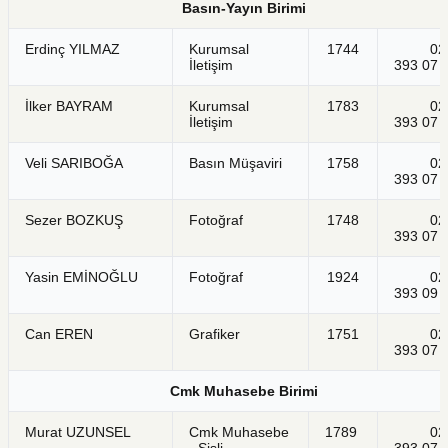
Basın-Yayın Birimi
Erdinç YILMAZ
Kurumsal
1744
021
İletişim
393 07 
İlker BAYRAM
Kurumsal
1783
021
İletişim
393 07 
Veli SARIBOĞA
Basın Müşaviri
1758
021
393 07 
Sezer BOZKUŞ
Fotoğraf
1748
021
393 07 
Yasin EMİNOĞLU
Fotoğraf
1924
021
393 09 
Can EREN
Grafiker
1751
021
393 07 
Cmk Muhasebe Birimi
Murat UZUNSEL
Cmk Muhasebe
1789
021
- Şişli
393 07 