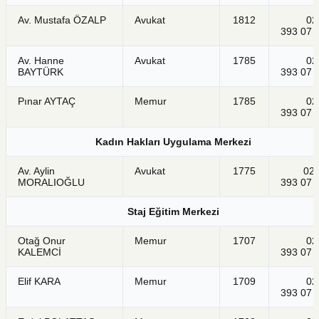
Av. Mustafa ÖZALP
Avukat
1812
021
393 07 
Av. Hanne
Avukat
1785
021
BAYTÜRK
393 07 
Pınar AYTAÇ
Memur
1785
021
393 07 
Kadın Hakları Uygulama Merkezi
Av. Aylin
Avukat
1775
021
MORALIOĞLU
393 07 
Staj Eğitim Merkezi
Otağ Onur
Memur
1707
021
KALEMCİ
393 07 
Elif KARA
Memur
1709
021
393 07 