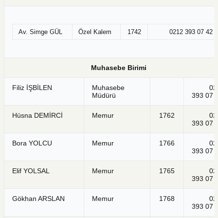
Av. Simge GÜL
Özel Kalem
1742
0212 393 07 42
Muhasebe Birimi
Filiz İŞBİLEN
Muhasebe
021
Müdürü
393 07 
Hüsna DEMİRCİ
Memur
1762
021
393 07 
Bora YOLCU
Memur
1766
021
393 07 
Elif YOLSAL
Memur
1765
021
393 07 
Gökhan ARSLAN
Memur
1768
021
393 07 