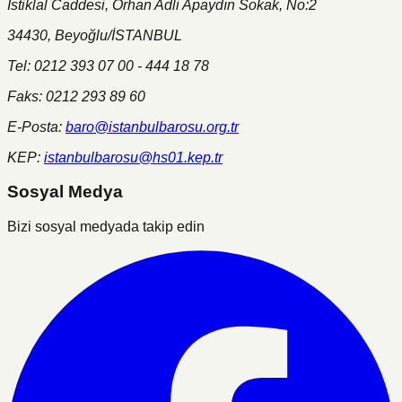
İstiklal Caddesi, Orhan Adli Apaydın Sokak, No:2
34430, Beyoğlu/İSTANBUL
Tel: 0212 393 07 00 - 444 18 78
Faks: 0212 293 89 60
E-Posta:
baro@istanbulbarosu.org.tr
KEP:
istanbulbarosu@hs01.kep.tr
Sosyal Medya
Bizi sosyal medyada takip edin