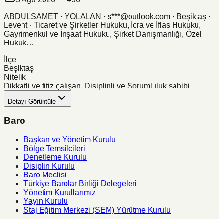
ABDULSAMET · YOLALAN · s***@outlook.com · Beşiktaş ·
Levent · Ticaret ve Şirketler Hukuku, İcra ve İflas Hukuku,
Gayrimenkul ve İnşaat Hukuku, Şirket Danışmanlığı, Özel
Hukuk…
İlçe
Beşiktaş
Nitelik
Dikkatli ve titiz çalışan, Disiplinli ve Sorumluluk sahibi
Detayı Görüntüle
Baro
Başkan ve Yönetim Kurulu
Bölge Temsilcileri
Denetleme Kurulu
Disiplin Kurulu
Baro Meclisi
Türkiye Barolar Birliği Delegeleri
Yönetim Kurullarımız
Yayın Kurulu
Staj Eğitim Merkezi (SEM) Yürütme Kurulu