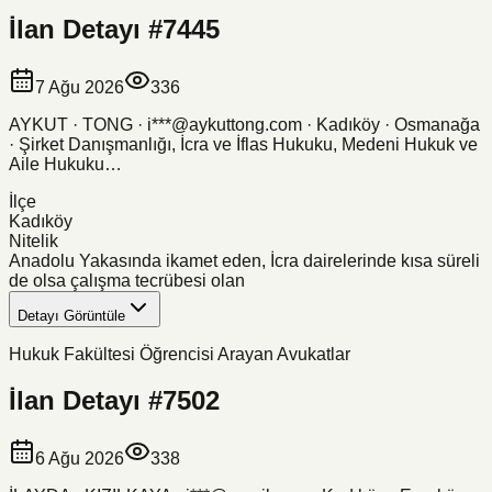
İlan Detayı #
7445
7 Ağu 2026
336
AYKUT · TONG · i***@aykuttong.com · Kadıköy · Osmanağa
· Şirket Danışmanlığı, İcra ve İflas Hukuku, Medeni Hukuk ve
Aile Hukuku…
İlçe
Kadıköy
Nitelik
Anadolu Yakasında ikamet eden, İcra dairelerinde kısa süreli
de olsa çalışma tecrübesi olan
Detayı Görüntüle
Hukuk Fakültesi Öğrencisi Arayan Avukatlar
İlan Detayı #
7502
6 Ağu 2026
338