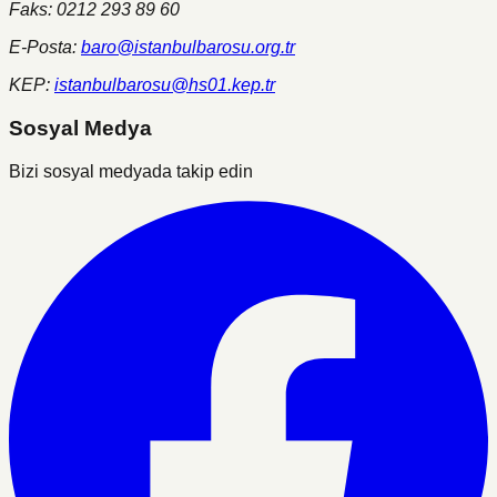
Faks: 0212 293 89 60
E-Posta:
baro@istanbulbarosu.org.tr
KEP:
istanbulbarosu@hs01.kep.tr
Sosyal Medya
Bizi sosyal medyada takip edin